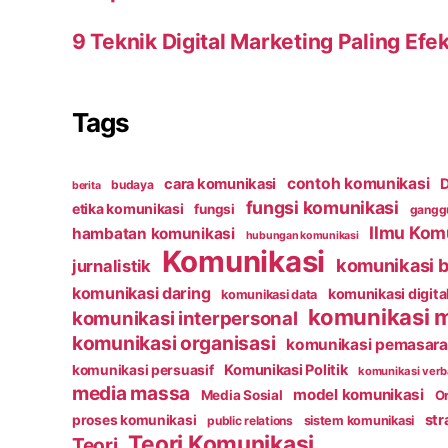
9 Teknik Digital Marketing Paling Efek
Tags
contoh komunikasi
cara komunikasi
D
budaya
berita
fungsi komunikasi
etika komunikasi
fungsi
ganggu
Ilmu Kom
hambatan komunikasi
hubungan komunikasi
Komunikasi
komunikasi b
jurnalistik
komunikasi daring
komunikasi digita
komunikasi data
komunikasi 
komunikasi interpersonal
komunikasi organisasi
komunikasi pemasar
Komunikasi Politik
komunikasi persuasif
komunikasi verb
media massa
model komunikasi
Media Sosial
Or
str
proses komunikasi
public relations
sistem komunikasi
Teori Komunikasi
Teori