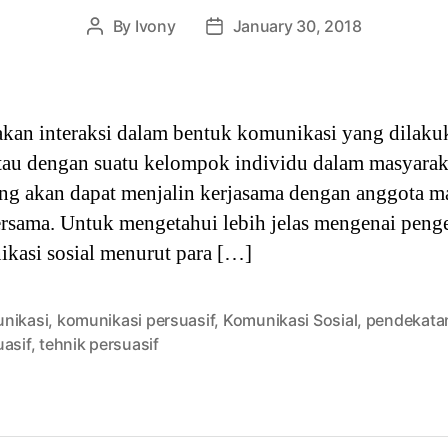
By
Ivony
January 30, 2018
Post
Post
author
date
kan interaksi dalam bentuk komunikasi yang dilakuk
atau dengan suatu kelompok individu dalam masyara
ang akan dapat menjalin kerjasama dengan anggota m
rsama. Untuk mengetahui lebih jelas mengenai penge
kasi sosial menurut para […]
nikasi
,
komunikasi persuasif
,
Komunikasi Sosial
,
pendekata
uasif
,
tehnik persuasif