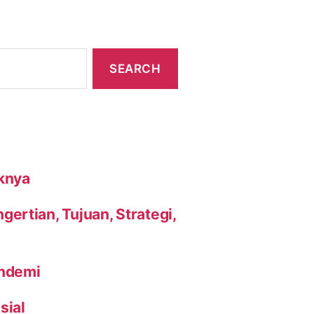
knya
ertian, Tujuan, Strategi,
andemi
sial