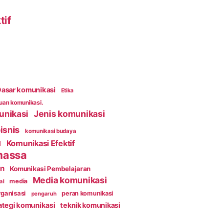
tif
asar komunikasi
Etika
an komunikasi.
unikasi
Jenis komunikasi
isnis
komunikasi budaya
Komunikasi Efektif
l
massa
an
Komunikasi Pembelajaran
Media komunikasi
media
al
ganisasi
peran komunikasi
pengaruh
ategi komunikasi
teknik komunikasi