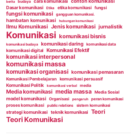
contoh komunikasi
cara komunikasi
budaya
berita
Dasar komunikasi
etika komunikasi
fungsi
Etika
fungsi komunikasi
gangguan komunikasi.
hambatan komunikasi
hubungan komunikasi
Ilmu Komunikasi
Jenis komunikasi
jurnalistik
Komunikasi
komunikasi bisnis
komunikasi daring
komunikasi data
komunikasi budaya
Komunikasi Efektif
komunikasi digital
komunikasi interpersonal
komunikasi massa
komunikasi organisasi
komunikasi pemasaran
Komunikasi Pembelajaran
komunikasi persuasif
Komunikasi Politik
media
komunikasi verbal
media massa
Media komunikasi
Media Sosial
model komunikasi
Organisasi
peran komunikasi
pengaruh
proses komunikasi
public relations
sistem komunikasi
Teori
strategi komunikasi
teknik komunikasi
Teori Komunikasi