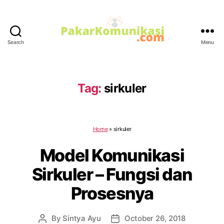
Search
Menu
PakarKomunikasi.com
Tag:
sirkuler
Home
»
sirkuler
Model Komunikasi
Sirkuler – Fungsi dan
Prosesnya
By
Sintya Ayu
October 26, 2018
Post
Post