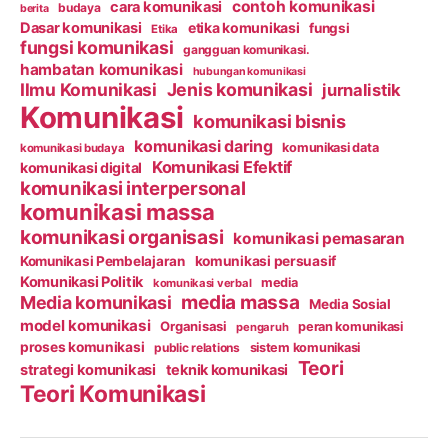
contoh komunikasi
cara komunikasi
budaya
berita
Dasar komunikasi
etika komunikasi
fungsi
Etika
fungsi komunikasi
gangguan komunikasi.
hambatan komunikasi
hubungan komunikasi
Ilmu Komunikasi
Jenis komunikasi
jurnalistik
Komunikasi
komunikasi bisnis
komunikasi daring
komunikasi data
komunikasi budaya
Komunikasi Efektif
komunikasi digital
komunikasi interpersonal
komunikasi massa
komunikasi organisasi
komunikasi pemasaran
Komunikasi Pembelajaran
komunikasi persuasif
Komunikasi Politik
media
komunikasi verbal
media massa
Media komunikasi
Media Sosial
model komunikasi
Organisasi
peran komunikasi
pengaruh
proses komunikasi
public relations
sistem komunikasi
Teori
strategi komunikasi
teknik komunikasi
Teori Komunikasi