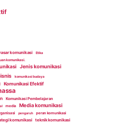
tif
asar komunikasi
Etika
an komunikasi.
unikasi
Jenis komunikasi
isnis
komunikasi budaya
Komunikasi Efektif
l
massa
an
Komunikasi Pembelajaran
Media komunikasi
media
al
ganisasi
peran komunikasi
pengaruh
ategi komunikasi
teknik komunikasi