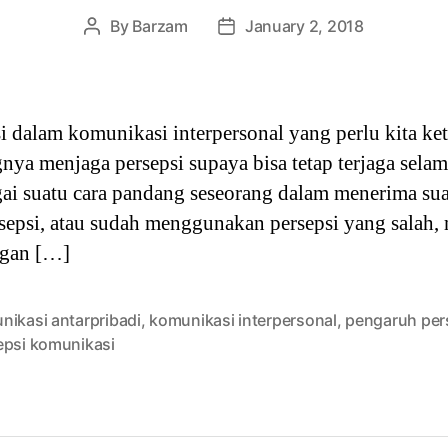
By
Barzam
January 2, 2018
Post
Post
author
date
 dalam komunikasi interpersonal yang perlu kita ket
nya menjaga persepsi supaya bisa tetap terjaga sela
agai suatu cara pandang seseorang dalam menerima su
ersepsi, atau sudah menggunakan persepsi yang salah
ngan […]
nikasi antarpribadi
,
komunikasi interpersonal
,
pengaruh per
epsi komunikasi