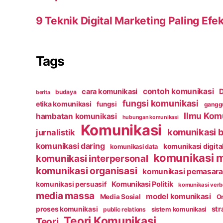
9 Teknik Digital Marketing Paling Efek
Tags
contoh komunikasi
cara komunikasi
D
budaya
berita
fungsi komunikasi
etika komunikasi
fungsi
ganggu
Ilmu Kom
hambatan komunikasi
hubungan komunikasi
Komunikasi
komunikasi b
jurnalistik
komunikasi daring
komunikasi digita
komunikasi data
komunikasi 
komunikasi interpersonal
komunikasi organisasi
komunikasi pemasar
Komunikasi Politik
komunikasi persuasif
komunikasi verb
media massa
model komunikasi
Media Sosial
Or
str
proses komunikasi
public relations
sistem komunikasi
Teori Komunikasi
Teori