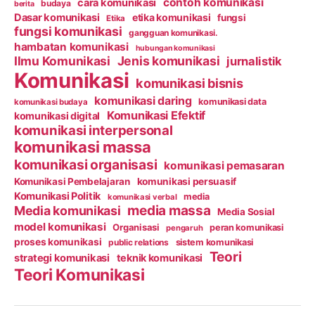
contoh komunikasi
cara komunikasi
budaya
berita
Dasar komunikasi
etika komunikasi
fungsi
Etika
fungsi komunikasi
gangguan komunikasi.
hambatan komunikasi
hubungan komunikasi
Ilmu Komunikasi
Jenis komunikasi
jurnalistik
Komunikasi
komunikasi bisnis
komunikasi daring
komunikasi data
komunikasi budaya
Komunikasi Efektif
komunikasi digital
komunikasi interpersonal
komunikasi massa
komunikasi organisasi
komunikasi pemasaran
Komunikasi Pembelajaran
komunikasi persuasif
Komunikasi Politik
media
komunikasi verbal
media massa
Media komunikasi
Media Sosial
model komunikasi
Organisasi
peran komunikasi
pengaruh
proses komunikasi
public relations
sistem komunikasi
Teori
strategi komunikasi
teknik komunikasi
Teori Komunikasi