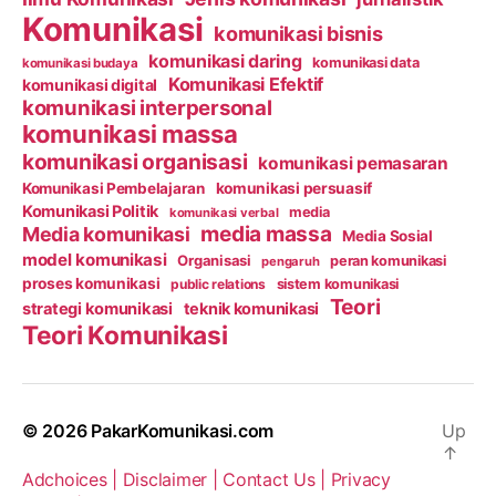
Komunikasi
komunikasi bisnis
komunikasi daring
komunikasi data
komunikasi budaya
Komunikasi Efektif
komunikasi digital
komunikasi interpersonal
komunikasi massa
komunikasi organisasi
komunikasi pemasaran
Komunikasi Pembelajaran
komunikasi persuasif
Komunikasi Politik
media
komunikasi verbal
media massa
Media komunikasi
Media Sosial
model komunikasi
Organisasi
peran komunikasi
pengaruh
proses komunikasi
public relations
sistem komunikasi
Teori
strategi komunikasi
teknik komunikasi
Teori Komunikasi
© 2026
PakarKomunikasi.com
Up
↑
Adchoices |
Disclaimer |
Contact Us |
Privacy