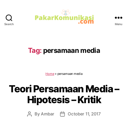
Search
Menu
PakarKomunikasi.com
Tag:
persamaan media
Home
»
persamaan media
Teori Persamaan Media –
Hipotesis – Kritik
By
Ambar
October 11, 2017
Post
Post
author
date