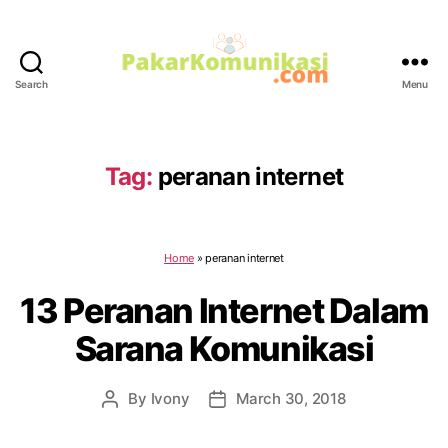
Search
Menu
PakarKomunikasi.com
Tag:
peranan internet
Home
»
peranan internet
13 Peranan Internet Dalam
Sarana Komunikasi
By
Ivony
March 30, 2018
Post
Post
author
date