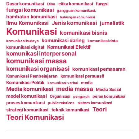
Dasar komunikasi
etika komunikasi
fungsi
Etika
fungsi komunikasi
gangguan komunikasi.
hambatan komunikasi
hubungan komunikasi
Ilmu Komunikasi
Jenis komunikasi
jurnalistik
Komunikasi
komunikasi bisnis
komunikasi daring
komunikasi data
komunikasi budaya
Komunikasi Efektif
komunikasi digital
komunikasi interpersonal
komunikasi massa
komunikasi organisasi
komunikasi pemasaran
Komunikasi Pembelajaran
komunikasi persuasif
Komunikasi Politik
media
komunikasi verbal
media massa
Media komunikasi
Media Sosial
model komunikasi
Organisasi
peran komunikasi
pengaruh
proses komunikasi
public relations
sistem komunikasi
Teori
strategi komunikasi
teknik komunikasi
Teori Komunikasi