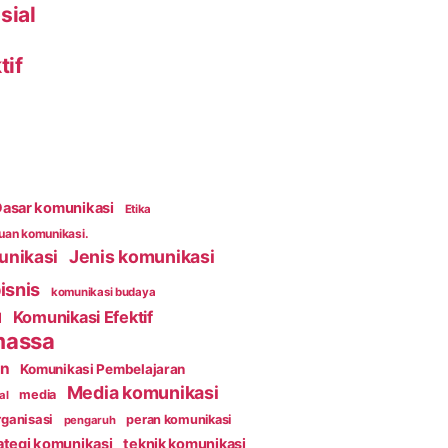
sial
tif
asar komunikasi
Etika
an komunikasi.
unikasi
Jenis komunikasi
isnis
komunikasi budaya
Komunikasi Efektif
l
massa
an
Komunikasi Pembelajaran
Media komunikasi
media
al
ganisasi
peran komunikasi
pengaruh
ategi komunikasi
teknik komunikasi