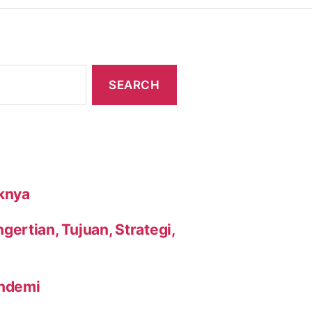
knya
ertian, Tujuan, Strategi,
andemi