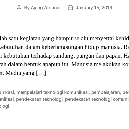
By
Ajeng Afriana
January 15, 2019
Post
Post
author
date
h satu kegiatan yang hampir selalu menyertai kehidu
kebutuhan dalam keberlangsungan hidup manusia. B
i kebutuhan terhadap sandang, pangan dan papan. Ha
ah dalam bentuk apapun itu. Manusia melakukan kom
an. Media yang […]
nikasi
,
mempelajari teknologi komunikasi
,
pembelajaran
,
pe
nikasi
,
pendekatan teknologi
,
pendekatan teknologi komuni
ologi