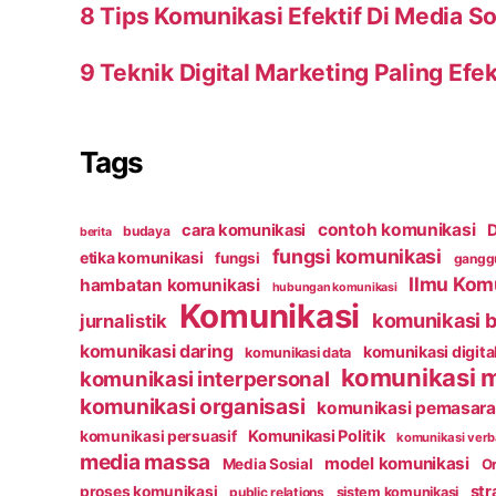
8 Tips Komunikasi Efektif Di Media So
9 Teknik Digital Marketing Paling Efek
Tags
contoh komunikasi
cara komunikasi
D
budaya
berita
fungsi komunikasi
etika komunikasi
fungsi
ganggu
Ilmu Kom
hambatan komunikasi
hubungan komunikasi
Komunikasi
komunikasi b
jurnalistik
komunikasi daring
komunikasi digita
komunikasi data
komunikasi 
komunikasi interpersonal
komunikasi organisasi
komunikasi pemasar
Komunikasi Politik
komunikasi persuasif
komunikasi verb
media massa
model komunikasi
Media Sosial
Or
str
proses komunikasi
public relations
sistem komunikasi