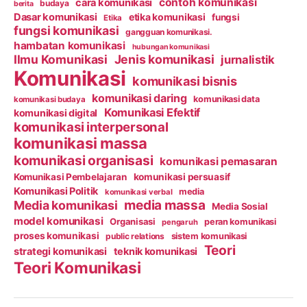
contoh komunikasi
cara komunikasi
budaya
berita
Dasar komunikasi
etika komunikasi
fungsi
Etika
fungsi komunikasi
gangguan komunikasi.
hambatan komunikasi
hubungan komunikasi
Ilmu Komunikasi
Jenis komunikasi
jurnalistik
Komunikasi
komunikasi bisnis
komunikasi daring
komunikasi data
komunikasi budaya
Komunikasi Efektif
komunikasi digital
komunikasi interpersonal
komunikasi massa
komunikasi organisasi
komunikasi pemasaran
Komunikasi Pembelajaran
komunikasi persuasif
Komunikasi Politik
media
komunikasi verbal
media massa
Media komunikasi
Media Sosial
model komunikasi
Organisasi
peran komunikasi
pengaruh
proses komunikasi
public relations
sistem komunikasi
Teori
strategi komunikasi
teknik komunikasi
Teori Komunikasi