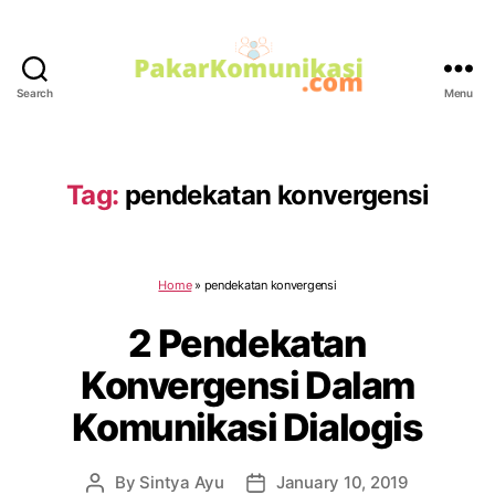
Search
Menu
PakarKomunikasi.com
Tag:
pendekatan konvergensi
Home
»
pendekatan konvergensi
2 Pendekatan
Konvergensi Dalam
Komunikasi Dialogis
By
Sintya Ayu
January 10, 2019
Post
Post