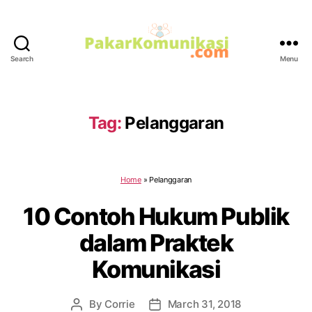
Search
Menu
PakarKomunikasi.com
Tag:
Pelanggaran
Home
»
Pelanggaran
10 Contoh Hukum Publik
dalam Praktek
Komunikasi
By
Corrie
March 31, 2018
Post
Post