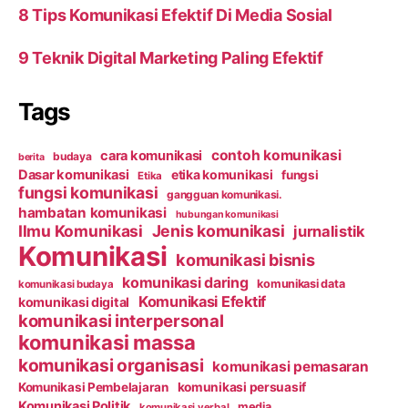
8 Tips Komunikasi Efektif Di Media Sosial
9 Teknik Digital Marketing Paling Efektif
Tags
contoh komunikasi
cara komunikasi
budaya
berita
Dasar komunikasi
etika komunikasi
fungsi
Etika
fungsi komunikasi
gangguan komunikasi.
hambatan komunikasi
hubungan komunikasi
Ilmu Komunikasi
Jenis komunikasi
jurnalistik
Komunikasi
komunikasi bisnis
komunikasi daring
komunikasi data
komunikasi budaya
Komunikasi Efektif
komunikasi digital
komunikasi interpersonal
komunikasi massa
komunikasi organisasi
komunikasi pemasaran
Komunikasi Pembelajaran
komunikasi persuasif
Komunikasi Politik
media
komunikasi verbal