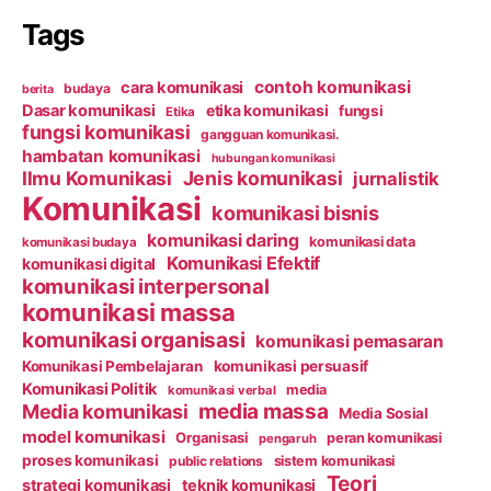
Tags
contoh komunikasi
cara komunikasi
budaya
berita
Dasar komunikasi
etika komunikasi
fungsi
Etika
fungsi komunikasi
gangguan komunikasi.
hambatan komunikasi
hubungan komunikasi
Ilmu Komunikasi
Jenis komunikasi
jurnalistik
Komunikasi
komunikasi bisnis
komunikasi daring
komunikasi data
komunikasi budaya
Komunikasi Efektif
komunikasi digital
komunikasi interpersonal
komunikasi massa
komunikasi organisasi
komunikasi pemasaran
Komunikasi Pembelajaran
komunikasi persuasif
Komunikasi Politik
media
komunikasi verbal
media massa
Media komunikasi
Media Sosial
model komunikasi
Organisasi
peran komunikasi
pengaruh
proses komunikasi
public relations
sistem komunikasi
Teori
strategi komunikasi
teknik komunikasi