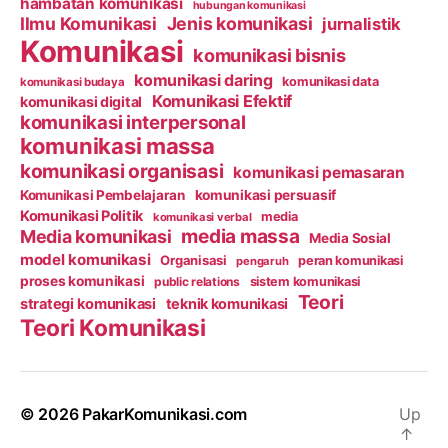
hambatan komunikasi
hubungan komunikasi
Ilmu Komunikasi
Jenis komunikasi
jurnalistik
Komunikasi
komunikasi bisnis
komunikasi daring
komunikasi data
komunikasi budaya
Komunikasi Efektif
komunikasi digital
komunikasi interpersonal
komunikasi massa
komunikasi organisasi
komunikasi pemasaran
Komunikasi Pembelajaran
komunikasi persuasif
Komunikasi Politik
media
komunikasi verbal
media massa
Media komunikasi
Media Sosial
model komunikasi
Organisasi
peran komunikasi
pengaruh
proses komunikasi
public relations
sistem komunikasi
Teori
strategi komunikasi
teknik komunikasi
Teori Komunikasi
© 2026
PakarKomunikasi.com
Up
↑