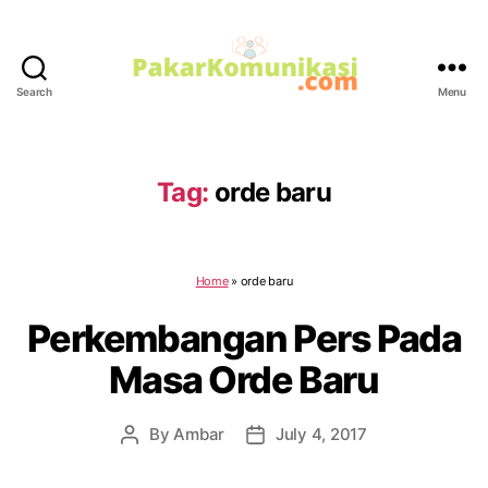
Search
Menu
PakarKomunikasi.com
Tag:
orde baru
Home
»
orde baru
Perkembangan Pers Pada
Masa Orde Baru
By
Ambar
July 4, 2017
Post
Post
author
date