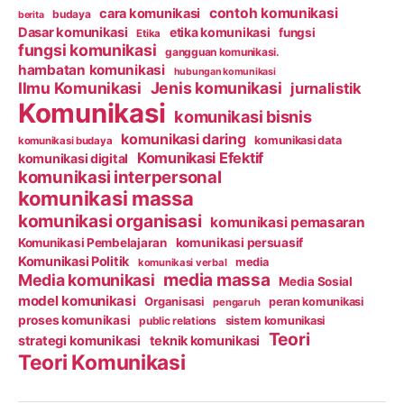
contoh komunikasi
cara komunikasi
budaya
berita
Dasar komunikasi
etika komunikasi
fungsi
Etika
fungsi komunikasi
gangguan komunikasi.
hambatan komunikasi
hubungan komunikasi
Ilmu Komunikasi
Jenis komunikasi
jurnalistik
Komunikasi
komunikasi bisnis
komunikasi daring
komunikasi data
komunikasi budaya
Komunikasi Efektif
komunikasi digital
komunikasi interpersonal
komunikasi massa
komunikasi organisasi
komunikasi pemasaran
Komunikasi Pembelajaran
komunikasi persuasif
Komunikasi Politik
media
komunikasi verbal
media massa
Media komunikasi
Media Sosial
model komunikasi
Organisasi
peran komunikasi
pengaruh
proses komunikasi
public relations
sistem komunikasi
Teori
strategi komunikasi
teknik komunikasi
Teori Komunikasi