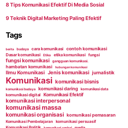
8 Tips Komunikasi Efektif Di Media Sosial
9 Teknik Digital Marketing Paling Efektif
Tags
contoh komunikasi
cara komunikasi
budaya
berita
Dasar komunikasi
etika komunikasi
fungsi
Etika
fungsi komunikasi
gangguan komunikasi.
hambatan komunikasi
hubungan komunikasi
Ilmu Komunikasi
Jenis komunikasi
jurnalistik
Komunikasi
komunikasi bisnis
komunikasi daring
komunikasi data
komunikasi budaya
Komunikasi Efektif
komunikasi digital
komunikasi interpersonal
komunikasi massa
komunikasi organisasi
komunikasi pemasaran
Komunikasi Pembelajaran
komunikasi persuasif
Komunikasi Politik
media
komunikasi verbal