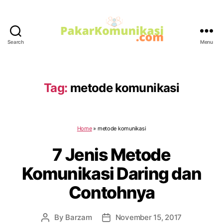
Search
Menu
PakarKomunikasi.com
Tag:
metode komunikasi
Home
»
metode komunikasi
7 Jenis Metode
Komunikasi Daring dan
Contohnya
By
Barzam
November 15, 2017
Post
Post