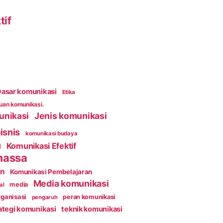
tif
asar komunikasi
Etika
an komunikasi.
unikasi
Jenis komunikasi
isnis
komunikasi budaya
Komunikasi Efektif
l
massa
an
Komunikasi Pembelajaran
Media komunikasi
media
al
ganisasi
peran komunikasi
pengaruh
ategi komunikasi
teknik komunikasi