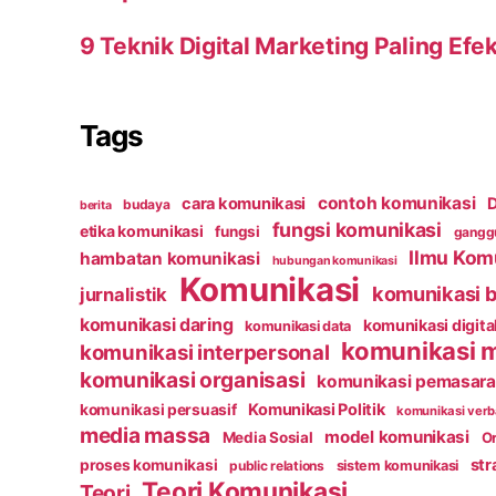
9 Teknik Digital Marketing Paling Efek
Tags
contoh komunikasi
cara komunikasi
D
budaya
berita
fungsi komunikasi
etika komunikasi
fungsi
ganggu
Ilmu Kom
hambatan komunikasi
hubungan komunikasi
Komunikasi
komunikasi b
jurnalistik
komunikasi daring
komunikasi digita
komunikasi data
komunikasi 
komunikasi interpersonal
komunikasi organisasi
komunikasi pemasar
Komunikasi Politik
komunikasi persuasif
komunikasi verb
media massa
model komunikasi
Media Sosial
Or
str
proses komunikasi
public relations
sistem komunikasi
Teori Komunikasi
Teori