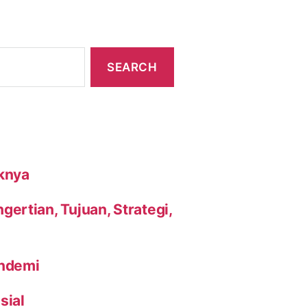
knya
ertian, Tujuan, Strategi,
andemi
sial