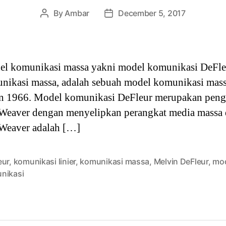
By
Ambar
December 5, 2017
Post
Post
author
date
del komunikasi massa yakni model komunikasi DeFleu
nikasi massa, adalah sebuah model komunikasi mas
un 1966. Model komunikasi DeFleur merupakan pen
Weaver dengan menyelipkan perangkat media massa
Weaver adalah […]
eur
,
komunikasi linier
,
komunikasi massa
,
Melvin DeFleur
,
mo
nikasi