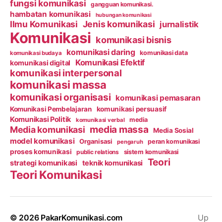
fungsi komunikasi
gangguan komunikasi.
hambatan komunikasi
hubungan komunikasi
Ilmu Komunikasi
Jenis komunikasi
jurnalistik
Komunikasi
komunikasi bisnis
komunikasi daring
komunikasi data
komunikasi budaya
Komunikasi Efektif
komunikasi digital
komunikasi interpersonal
komunikasi massa
komunikasi organisasi
komunikasi pemasaran
Komunikasi Pembelajaran
komunikasi persuasif
Komunikasi Politik
media
komunikasi verbal
media massa
Media komunikasi
Media Sosial
model komunikasi
Organisasi
peran komunikasi
pengaruh
proses komunikasi
public relations
sistem komunikasi
Teori
strategi komunikasi
teknik komunikasi
Teori Komunikasi
© 2026
PakarKomunikasi.com
Up