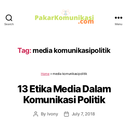
Search
Menu
PakarKomunikasi.com
Tag:
media komunikasipolitik
Home
»
media komunikasipolitik
13 Etika Media Dalam
Komunikasi Politik
By
Ivony
July 7, 2018
Post
Post
author
date