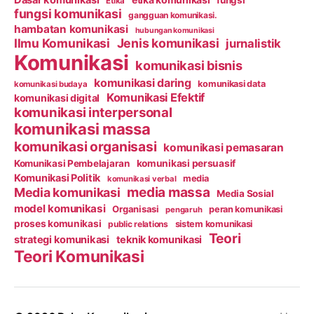
Etika
fungsi komunikasi
gangguan komunikasi.
hambatan komunikasi
hubungan komunikasi
Ilmu Komunikasi
Jenis komunikasi
jurnalistik
Komunikasi
komunikasi bisnis
komunikasi daring
komunikasi data
komunikasi budaya
Komunikasi Efektif
komunikasi digital
komunikasi interpersonal
komunikasi massa
komunikasi organisasi
komunikasi pemasaran
Komunikasi Pembelajaran
komunikasi persuasif
Komunikasi Politik
media
komunikasi verbal
media massa
Media komunikasi
Media Sosial
model komunikasi
Organisasi
peran komunikasi
pengaruh
proses komunikasi
public relations
sistem komunikasi
Teori
strategi komunikasi
teknik komunikasi
Teori Komunikasi