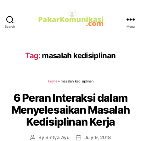
Search
Menu
PakarKomunikasi.com
Tag:
masalah kedisiplinan
Home
»
masalah kedisiplinan
6 Peran Interaksi dalam
Menyelesaikan Masalah
Kedisiplinan Kerja
By
Sintya Ayu
July 9, 2018
Post
Post