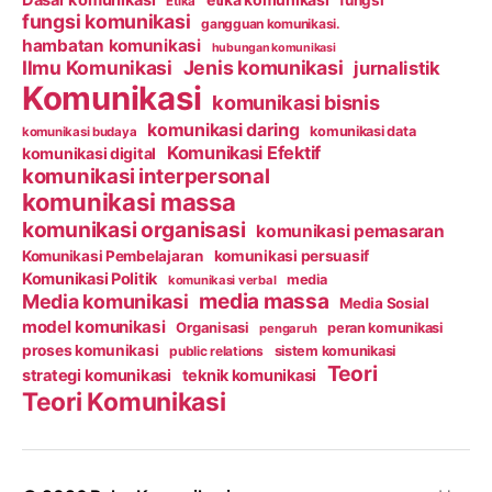
Etika
fungsi komunikasi
gangguan komunikasi.
hambatan komunikasi
hubungan komunikasi
Ilmu Komunikasi
Jenis komunikasi
jurnalistik
Komunikasi
komunikasi bisnis
komunikasi daring
komunikasi data
komunikasi budaya
Komunikasi Efektif
komunikasi digital
komunikasi interpersonal
komunikasi massa
komunikasi organisasi
komunikasi pemasaran
Komunikasi Pembelajaran
komunikasi persuasif
Komunikasi Politik
media
komunikasi verbal
media massa
Media komunikasi
Media Sosial
model komunikasi
Organisasi
peran komunikasi
pengaruh
proses komunikasi
public relations
sistem komunikasi
Teori
strategi komunikasi
teknik komunikasi
Teori Komunikasi