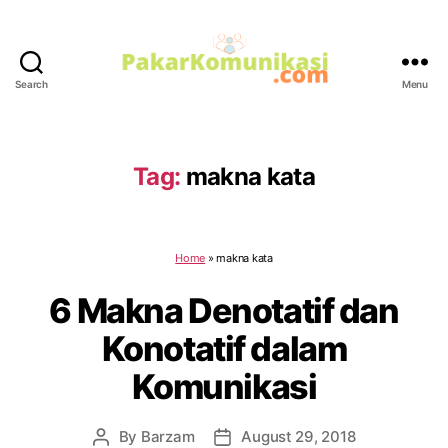
Search
Menu
PakarKomunikasi.com
Tag:
makna kata
Home
»
makna kata
6 Makna Denotatif dan
Konotatif dalam
Komunikasi
By
Barzam
August 29, 2018
Post
Post