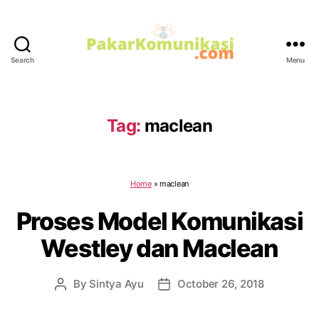
Search
Menu
PakarKomunikasi.com
Tag:
maclean
Home
»
maclean
Proses Model Komunikasi
Westley dan Maclean
By
Sintya Ayu
October 26, 2018
Post
Post
author
date