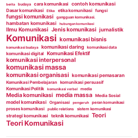
contoh komunikasi
cara komunikasi
budaya
berita
Dasar komunikasi
etika komunikasi
fungsi
Etika
fungsi komunikasi
gangguan komunikasi.
hambatan komunikasi
hubungan komunikasi
Ilmu Komunikasi
Jenis komunikasi
jurnalistik
Komunikasi
komunikasi bisnis
komunikasi daring
komunikasi data
komunikasi budaya
Komunikasi Efektif
komunikasi digital
komunikasi interpersonal
komunikasi massa
komunikasi organisasi
komunikasi pemasaran
Komunikasi Pembelajaran
komunikasi persuasif
Komunikasi Politik
media
komunikasi verbal
media massa
Media komunikasi
Media Sosial
model komunikasi
Organisasi
peran komunikasi
pengaruh
proses komunikasi
public relations
sistem komunikasi
Teori
strategi komunikasi
teknik komunikasi
Teori Komunikasi