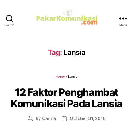
Search
Menu
PakarKomunikasi.com
Tag:
Lansia
Home
»
Lansia
12 Faktor Penghambat
Komunikasi Pada Lansia
By
Carina
October 31, 2018
Post
Post
author
date