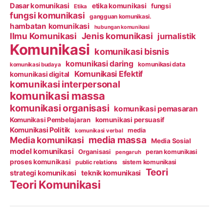
Dasar komunikasi
etika komunikasi
fungsi
Etika
fungsi komunikasi
gangguan komunikasi.
hambatan komunikasi
hubungan komunikasi
Ilmu Komunikasi
Jenis komunikasi
jurnalistik
Komunikasi
komunikasi bisnis
komunikasi daring
komunikasi data
komunikasi budaya
Komunikasi Efektif
komunikasi digital
komunikasi interpersonal
komunikasi massa
komunikasi organisasi
komunikasi pemasaran
Komunikasi Pembelajaran
komunikasi persuasif
Komunikasi Politik
media
komunikasi verbal
media massa
Media komunikasi
Media Sosial
model komunikasi
Organisasi
peran komunikasi
pengaruh
proses komunikasi
public relations
sistem komunikasi
Teori
strategi komunikasi
teknik komunikasi
Teori Komunikasi