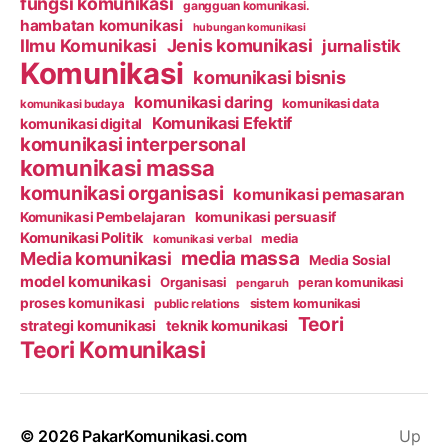
fungsi komunikasi
gangguan komunikasi.
hambatan komunikasi
hubungan komunikasi
Ilmu Komunikasi
Jenis komunikasi
jurnalistik
Komunikasi
komunikasi bisnis
komunikasi daring
komunikasi data
komunikasi budaya
Komunikasi Efektif
komunikasi digital
komunikasi interpersonal
komunikasi massa
komunikasi organisasi
komunikasi pemasaran
Komunikasi Pembelajaran
komunikasi persuasif
Komunikasi Politik
media
komunikasi verbal
media massa
Media komunikasi
Media Sosial
model komunikasi
Organisasi
peran komunikasi
pengaruh
proses komunikasi
public relations
sistem komunikasi
Teori
strategi komunikasi
teknik komunikasi
Teori Komunikasi
© 2026
PakarKomunikasi.com
Up