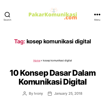
Search
Menu
PakarKomunikasi.com
Tag:
kosep komunikasi digital
Home
»
kosep komunikasi digital
10 Konsep Dasar Dalam
Komunikasi Digital
By
Ivony
January 25, 2018
Post
Post
author
date