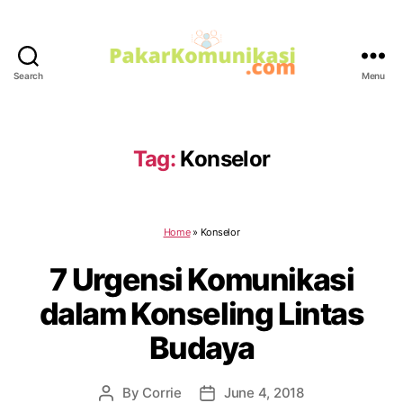
Search
Menu
PakarKomunikasi.com
Tag:
Konselor
Home
»
Konselor
7 Urgensi Komunikasi
dalam Konseling Lintas
Budaya
By
Corrie
June 4, 2018
Post
Post