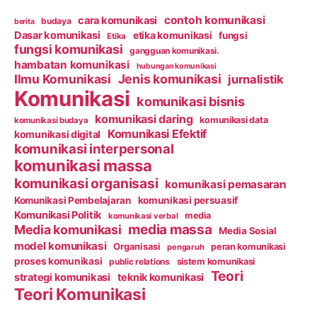
contoh komunikasi
cara komunikasi
budaya
berita
Dasar komunikasi
etika komunikasi
fungsi
Etika
fungsi komunikasi
gangguan komunikasi.
hambatan komunikasi
hubungan komunikasi
Ilmu Komunikasi
Jenis komunikasi
jurnalistik
Komunikasi
komunikasi bisnis
komunikasi daring
komunikasi data
komunikasi budaya
Komunikasi Efektif
komunikasi digital
komunikasi interpersonal
komunikasi massa
komunikasi organisasi
komunikasi pemasaran
Komunikasi Pembelajaran
komunikasi persuasif
Komunikasi Politik
media
komunikasi verbal
media massa
Media komunikasi
Media Sosial
model komunikasi
Organisasi
peran komunikasi
pengaruh
proses komunikasi
public relations
sistem komunikasi
Teori
strategi komunikasi
teknik komunikasi
Teori Komunikasi