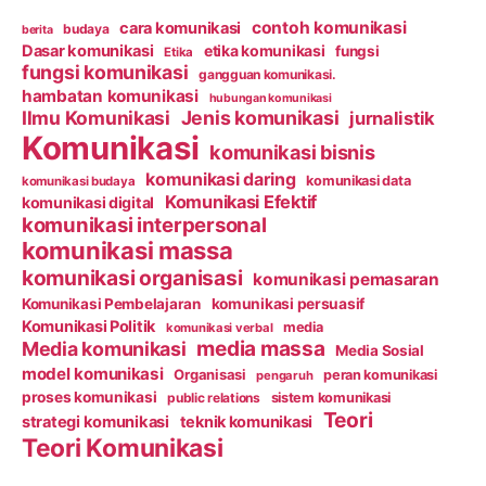
contoh komunikasi
cara komunikasi
budaya
berita
Dasar komunikasi
etika komunikasi
fungsi
Etika
fungsi komunikasi
gangguan komunikasi.
hambatan komunikasi
hubungan komunikasi
Ilmu Komunikasi
Jenis komunikasi
jurnalistik
Komunikasi
komunikasi bisnis
komunikasi daring
komunikasi data
komunikasi budaya
Komunikasi Efektif
komunikasi digital
komunikasi interpersonal
komunikasi massa
komunikasi organisasi
komunikasi pemasaran
Komunikasi Pembelajaran
komunikasi persuasif
Komunikasi Politik
media
komunikasi verbal
media massa
Media komunikasi
Media Sosial
model komunikasi
Organisasi
peran komunikasi
pengaruh
proses komunikasi
public relations
sistem komunikasi
Teori
strategi komunikasi
teknik komunikasi
Teori Komunikasi