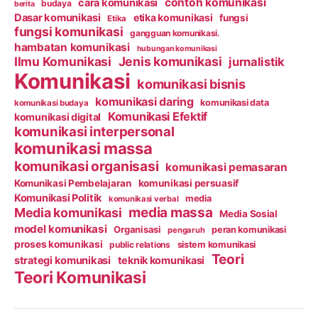
contoh komunikasi
cara komunikasi
budaya
berita
Dasar komunikasi
etika komunikasi
fungsi
Etika
fungsi komunikasi
gangguan komunikasi.
hambatan komunikasi
hubungan komunikasi
Ilmu Komunikasi
Jenis komunikasi
jurnalistik
Komunikasi
komunikasi bisnis
komunikasi daring
komunikasi data
komunikasi budaya
Komunikasi Efektif
komunikasi digital
komunikasi interpersonal
komunikasi massa
komunikasi organisasi
komunikasi pemasaran
Komunikasi Pembelajaran
komunikasi persuasif
Komunikasi Politik
media
komunikasi verbal
media massa
Media komunikasi
Media Sosial
model komunikasi
Organisasi
peran komunikasi
pengaruh
proses komunikasi
public relations
sistem komunikasi
Teori
strategi komunikasi
teknik komunikasi
Teori Komunikasi