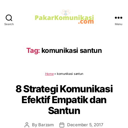
Search
Menu
PakarKomunikasi.com
Tag:
komunikasi santun
Home
»
komunikasi santun
8 Strategi Komunikasi
Efektif Empatik dan
Santun
By
Barzam
December 5, 2017
Post
Post