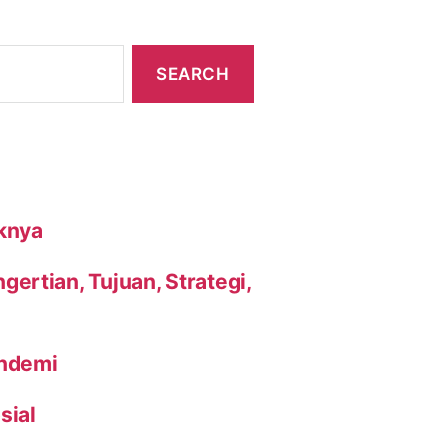
knya
ertian, Tujuan, Strategi,
andemi
sial