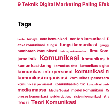
9 Teknik Digital Marketing Paling Efek
Tags
contoh komunikasi
cara komunikasi
D
budaya
berita
fungsi komunikasi
etika komunikasi
fungsi
ganggu
Ilmu Kom
hambatan komunikasi
hubungan komunikasi
Komunikasi
komunikasi b
jurnalistik
komunikasi daring
komunikasi digita
komunikasi data
komunikasi 
komunikasi interpersonal
komunikasi organisasi
komunikasi pemasar
Komunikasi Politik
komunikasi persuasif
komunikasi verb
media massa
model komunikasi
Media Sosial
Or
str
proses komunikasi
public relations
sistem komunikasi
Teori Komunikasi
Teori