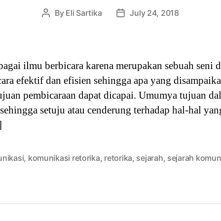
By
Eli Sartika
July 24, 2018
Post
Post
author
date
ebagai ilmu berbicara karena merupakan sebuah seni d
ara efektif dan efisien sehingga apa yang disampai
ujuan pembicaraan dapat dicapai. Umumya tujuan dal
ehingga setuju atau cenderung terhadap hal-hal yan
]
nikasi
,
komunikasi retorika
,
retorika
,
sejarah
,
sejarah komun