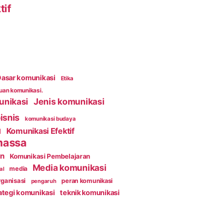
tif
asar komunikasi
Etika
an komunikasi.
unikasi
Jenis komunikasi
isnis
komunikasi budaya
Komunikasi Efektif
l
massa
an
Komunikasi Pembelajaran
Media komunikasi
media
al
ganisasi
peran komunikasi
pengaruh
ategi komunikasi
teknik komunikasi