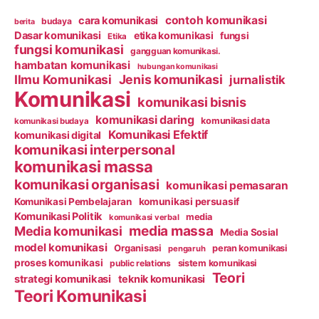
contoh komunikasi
cara komunikasi
budaya
berita
Dasar komunikasi
etika komunikasi
fungsi
Etika
fungsi komunikasi
gangguan komunikasi.
hambatan komunikasi
hubungan komunikasi
Ilmu Komunikasi
Jenis komunikasi
jurnalistik
Komunikasi
komunikasi bisnis
komunikasi daring
komunikasi data
komunikasi budaya
Komunikasi Efektif
komunikasi digital
komunikasi interpersonal
komunikasi massa
komunikasi organisasi
komunikasi pemasaran
Komunikasi Pembelajaran
komunikasi persuasif
Komunikasi Politik
media
komunikasi verbal
media massa
Media komunikasi
Media Sosial
model komunikasi
Organisasi
peran komunikasi
pengaruh
proses komunikasi
public relations
sistem komunikasi
Teori
strategi komunikasi
teknik komunikasi
Teori Komunikasi