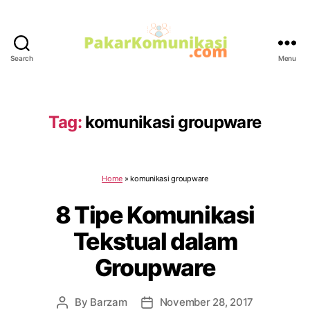
Search
Menu
PakarKomunikasi.com
Tag:
komunikasi groupware
Home
»
komunikasi groupware
8 Tipe Komunikasi
Tekstual dalam
Groupware
By
Barzam
November 28, 2017
Post
Post