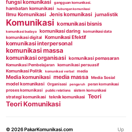
fungsi komunikasi
gangguan komunikasi.
hambatan komunikasi
hubungan komunikasi
Ilmu Komunikasi
Jenis komunikasi
jurnalistik
Komunikasi
komunikasi bisnis
komunikasi daring
komunikasi data
komunikasi budaya
Komunikasi Efektif
komunikasi digital
komunikasi interpersonal
komunikasi massa
komunikasi organisasi
komunikasi pemasaran
Komunikasi Pembelajaran
komunikasi persuasif
Komunikasi Politik
media
komunikasi verbal
media massa
Media komunikasi
Media Sosial
model komunikasi
Organisasi
peran komunikasi
pengaruh
proses komunikasi
public relations
sistem komunikasi
Teori
strategi komunikasi
teknik komunikasi
Teori Komunikasi
© 2026
PakarKomunikasi.com
Up