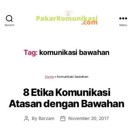
Search
Menu
PakarKomunikasi.com
Tag:
komunikasi bawahan
Home
»
komunikasi bawahan
8 Etika Komunikasi
Atasan dengan Bawahan
By
Barzam
November 20, 2017
Post
Post
author
date