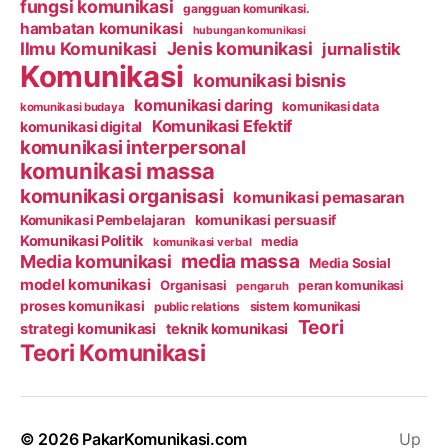
fungsi komunikasi
gangguan komunikasi.
hambatan komunikasi
hubungan komunikasi
Ilmu Komunikasi
Jenis komunikasi
jurnalistik
Komunikasi
komunikasi bisnis
komunikasi daring
komunikasi data
komunikasi budaya
Komunikasi Efektif
komunikasi digital
komunikasi interpersonal
komunikasi massa
komunikasi organisasi
komunikasi pemasaran
Komunikasi Pembelajaran
komunikasi persuasif
Komunikasi Politik
media
komunikasi verbal
media massa
Media komunikasi
Media Sosial
model komunikasi
Organisasi
peran komunikasi
pengaruh
proses komunikasi
public relations
sistem komunikasi
Teori
strategi komunikasi
teknik komunikasi
Teori Komunikasi
© 2026
PakarKomunikasi.com
Up