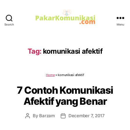
Search
Menu
PakarKomunikasi.com
Tag:
komunikasi afektif
Home
»
komunikasi afektif
7 Contoh Komunikasi
Afektif yang Benar
By
Barzam
December 7, 2017
Post
Post
author
date