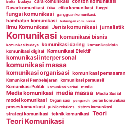
contoh komunikasi
cara komunikasi
budaya
berita
Dasar komunikasi
etika komunikasi
fungsi
Etika
fungsi komunikasi
gangguan komunikasi.
hambatan komunikasi
hubungan komunikasi
Ilmu Komunikasi
Jenis komunikasi
jurnalistik
Komunikasi
komunikasi bisnis
komunikasi daring
komunikasi data
komunikasi budaya
Komunikasi Efektif
komunikasi digital
komunikasi interpersonal
komunikasi massa
komunikasi organisasi
komunikasi pemasaran
Komunikasi Pembelajaran
komunikasi persuasif
Komunikasi Politik
media
komunikasi verbal
media massa
Media komunikasi
Media Sosial
model komunikasi
Organisasi
peran komunikasi
pengaruh
proses komunikasi
public relations
sistem komunikasi
Teori
strategi komunikasi
teknik komunikasi
Teori Komunikasi