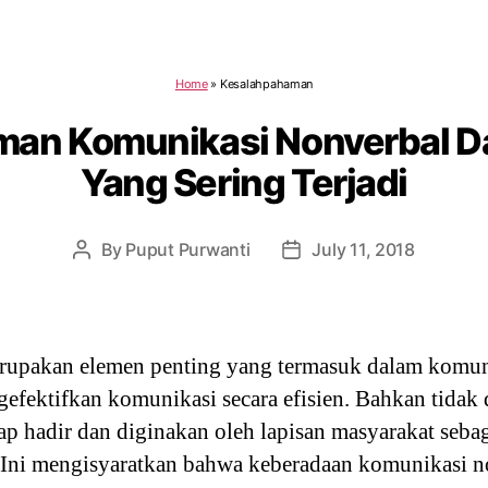
Home
»
Kesalahpahaman
man Komunikasi Nonverbal D
Yang Sering Terjadi
By
Puput Purwanti
July 11, 2018
Post
Post
author
date
upakan elemen penting yang termasuk dalam komun
efektifkan komunikasi secara efisien. Bahkan tidak d
p hadir dan diginakan oleh lapisan masyarakat seba
. Ini mengisyaratkan bahwa keberadaan komunikasi 