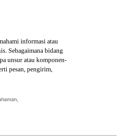
mahami informasi atau
snis. Sebagaimana bidang
apa unsur atau komponen-
ti pesan, pengirim,
ahaman
,