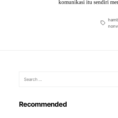
komunikasi itu sendiri me
hamb
Tags
nonv
Search
for:
Recommended