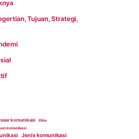
knya
ertian, Tujuan, Strategi,
andemi
sial
tif
asar komunikasi
Etika
an komunikasi.
unikasi
Jenis komunikasi