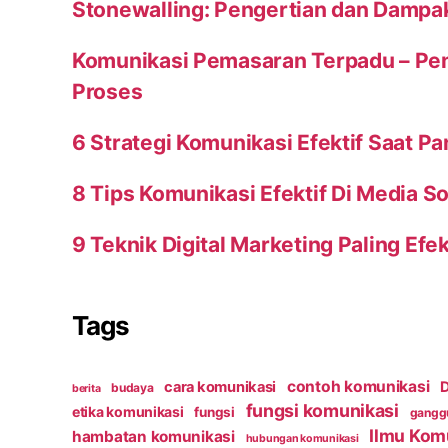
Stonewalling: Pengertian dan Dampa
Komunikasi Pemasaran Terpadu – Peng
Proses
6 Strategi Komunikasi Efektif Saat P
8 Tips Komunikasi Efektif Di Media So
9 Teknik Digital Marketing Paling Efek
Tags
contoh komunikasi
cara komunikasi
D
budaya
berita
fungsi komunikasi
etika komunikasi
fungsi
ganggu
Ilmu Kom
hambatan komunikasi
hubungan komunikasi