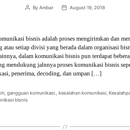
By
Ambar
August 19, 2018
Post
Post
author
date
munikasi bisnis adalah proses mengirimkan dan me
 atau setiap divisi yang berada dalam organisasi bi
ainnya, dalam komunikasi bisnis pun terdapat beber
 mendukung jalnnya proses komunikasi bisnis seper
kasi, penerima, decoding, dan umpan […]
oh
,
gangguan komunikasi.
,
kesalahan komunikasi
,
Kesalahp
nikasi bisnis