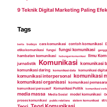
9 Teknik Digital Marketing Paling Efek
Tags
contoh komunikasi
cara komunikasi
D
budaya
berita
fungsi komunikasi
etika komunikasi
fungsi
ganggu
Ilmu Kom
hambatan komunikasi
hubungan komunikasi
Komunikasi
komunikasi b
jurnalistik
komunikasi daring
komunikasi digita
komunikasi data
komunikasi 
komunikasi interpersonal
komunikasi organisasi
komunikasi pemasar
Komunikasi Politik
komunikasi persuasif
komunikasi verb
media massa
model komunikasi
Media Sosial
Or
str
proses komunikasi
public relations
sistem komunikasi
Teori Komunikasi
Teori