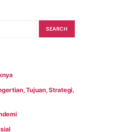
knya
ertian, Tujuan, Strategi,
andemi
sial