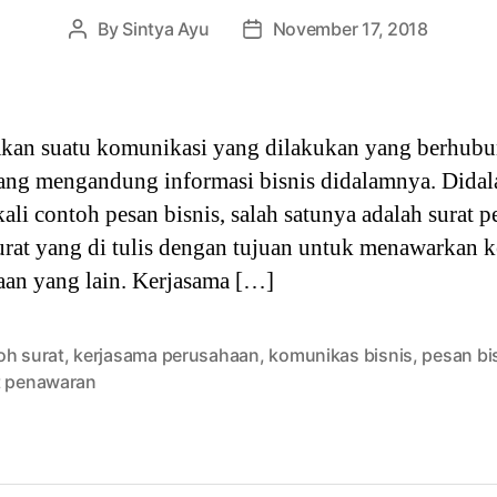
By
Sintya Ayu
November 17, 2018
Post
Post
author
date
kan suatu komunikasi yang dilakukan yang berhubu
yang mengandung informasi bisnis didalamnya. Didal
kali contoh pesan bisnis, salah satunya adalah surat
urat yang di tulis dengan tujuan untuk menawarkan k
aan yang lain. Kerjasama […]
oh surat
,
kerjasama perusahaan
,
komunikas bisnis
,
pesan bi
t penawaran