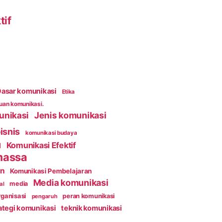
tif
asar komunikasi
Etika
an komunikasi.
unikasi
Jenis komunikasi
isnis
komunikasi budaya
Komunikasi Efektif
l
massa
an
Komunikasi Pembelajaran
Media komunikasi
media
al
ganisasi
peran komunikasi
pengaruh
ategi komunikasi
teknik komunikasi