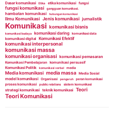
Dasar komunikasi
etika komunikasi
fungsi
Etika
fungsi komunikasi
gangguan komunikasi.
hambatan komunikasi
hubungan komunikasi
Ilmu Komunikasi
Jenis komunikasi
jurnalistik
Komunikasi
komunikasi bisnis
komunikasi daring
komunikasi data
komunikasi budaya
Komunikasi Efektif
komunikasi digital
komunikasi interpersonal
komunikasi massa
komunikasi organisasi
komunikasi pemasaran
Komunikasi Pembelajaran
komunikasi persuasif
Komunikasi Politik
media
komunikasi verbal
media massa
Media komunikasi
Media Sosial
model komunikasi
Organisasi
peran komunikasi
pengaruh
proses komunikasi
public relations
sistem komunikasi
Teori
strategi komunikasi
teknik komunikasi
Teori Komunikasi