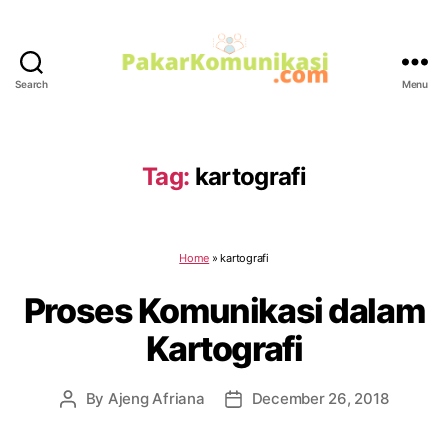
Search
Menu
PakarKomunikasi.com
Tag:
kartografi
Home
»
kartografi
Proses Komunikasi dalam
Kartografi
By
Ajeng Afriana
December 26, 2018
Post
Post
author
date