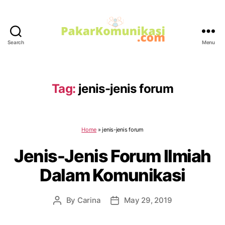
Search
Menu
PakarKomunikasi.com
Tag:
jenis-jenis forum
Home
»
jenis-jenis forum
Jenis-Jenis Forum Ilmiah
Dalam Komunikasi
By
Carina
May 29, 2019
Post
Post
author
date