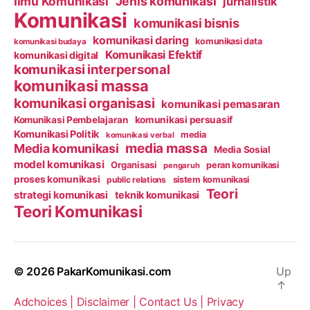
Ilmu Komunikasi
Jenis komunikasi
jurnalistik
Komunikasi
komunikasi bisnis
komunikasi daring
komunikasi data
komunikasi budaya
Komunikasi Efektif
komunikasi digital
komunikasi interpersonal
komunikasi massa
komunikasi organisasi
komunikasi pemasaran
Komunikasi Pembelajaran
komunikasi persuasif
Komunikasi Politik
media
komunikasi verbal
media massa
Media komunikasi
Media Sosial
model komunikasi
Organisasi
peran komunikasi
pengaruh
proses komunikasi
public relations
sistem komunikasi
Teori
strategi komunikasi
teknik komunikasi
Teori Komunikasi
© 2026
PakarKomunikasi.com
Up
↑
Adchoices |
Disclaimer |
Contact Us |
Privacy