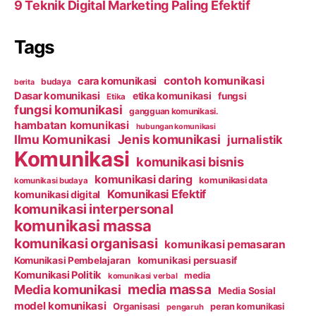
9 Teknik Digital Marketing Paling Efektif
Tags
contoh komunikasi
cara komunikasi
budaya
berita
Dasar komunikasi
etika komunikasi
fungsi
Etika
fungsi komunikasi
gangguan komunikasi.
hambatan komunikasi
hubungan komunikasi
Ilmu Komunikasi
Jenis komunikasi
jurnalistik
Komunikasi
komunikasi bisnis
komunikasi daring
komunikasi data
komunikasi budaya
Komunikasi Efektif
komunikasi digital
komunikasi interpersonal
komunikasi massa
komunikasi organisasi
komunikasi pemasaran
Komunikasi Pembelajaran
komunikasi persuasif
Komunikasi Politik
media
komunikasi verbal
media massa
Media komunikasi
Media Sosial
model komunikasi
Organisasi
peran komunikasi
pengaruh