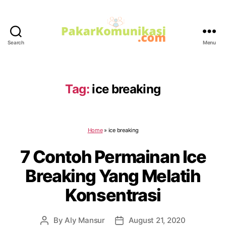
Search
Menu
PakarKomunikasi.com
Tag:
ice breaking
Home
»
ice breaking
7 Contoh Permainan Ice
Breaking Yang Melatih
Konsentrasi
By
Aly Mansur
August 21, 2020
Post
Post