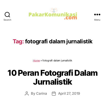
Search
Menu
PakarKomunikasi.com
Tag:
fotografi dalam jurnalistik
Home
»
fotografi dalam jurnalistik
10 Peran Fotografi Dalam
Jurnalistik
By
Carina
April 27, 2019
Post
Post
author
date