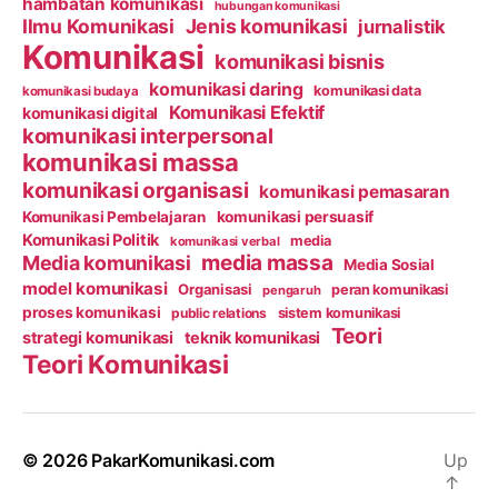
hambatan komunikasi
hubungan komunikasi
Ilmu Komunikasi
Jenis komunikasi
jurnalistik
Komunikasi
komunikasi bisnis
komunikasi daring
komunikasi data
komunikasi budaya
Komunikasi Efektif
komunikasi digital
komunikasi interpersonal
komunikasi massa
komunikasi organisasi
komunikasi pemasaran
Komunikasi Pembelajaran
komunikasi persuasif
Komunikasi Politik
media
komunikasi verbal
media massa
Media komunikasi
Media Sosial
model komunikasi
Organisasi
peran komunikasi
pengaruh
proses komunikasi
public relations
sistem komunikasi
Teori
strategi komunikasi
teknik komunikasi
Teori Komunikasi
© 2026
PakarKomunikasi.com
Up
↑