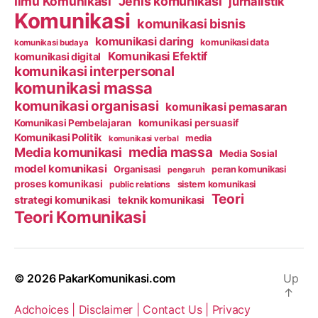
Ilmu Komunikasi
Jenis komunikasi
jurnalistik
Komunikasi
komunikasi bisnis
komunikasi daring
komunikasi data
komunikasi budaya
Komunikasi Efektif
komunikasi digital
komunikasi interpersonal
komunikasi massa
komunikasi organisasi
komunikasi pemasaran
Komunikasi Pembelajaran
komunikasi persuasif
Komunikasi Politik
media
komunikasi verbal
media massa
Media komunikasi
Media Sosial
model komunikasi
Organisasi
peran komunikasi
pengaruh
proses komunikasi
public relations
sistem komunikasi
Teori
strategi komunikasi
teknik komunikasi
Teori Komunikasi
© 2026
PakarKomunikasi.com
Up
↑
Adchoices |
Disclaimer |
Contact Us |
Privacy