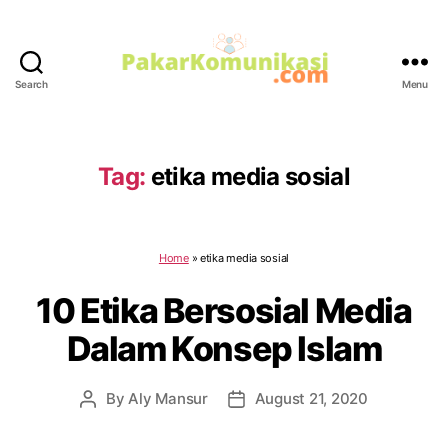
Search
Menu
PakarKomunikasi.com
Tag:
etika media sosial
Home
»
etika media sosial
10 Etika Bersosial Media
Dalam Konsep Islam
By
Aly Mansur
August 21, 2020
Post
Post
author
date