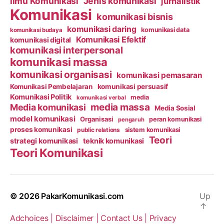
Ilmu Komunikasi
Jenis komunikasi
jurnalistik
Komunikasi
komunikasi bisnis
komunikasi daring
komunikasi data
komunikasi budaya
Komunikasi Efektif
komunikasi digital
komunikasi interpersonal
komunikasi massa
komunikasi organisasi
komunikasi pemasaran
Komunikasi Pembelajaran
komunikasi persuasif
Komunikasi Politik
media
komunikasi verbal
media massa
Media komunikasi
Media Sosial
model komunikasi
Organisasi
peran komunikasi
pengaruh
proses komunikasi
public relations
sistem komunikasi
Teori
strategi komunikasi
teknik komunikasi
Teori Komunikasi
© 2026
PakarKomunikasi.com
Up
↑
Adchoices |
Disclaimer |
Contact Us |
Privacy