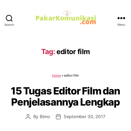
Search
Menu
PakarKomunikasi.com
Tag:
editor film
Home
»
editor film
15 Tugas Editor Film dan
Penjelasannya Lengkap
By
Bimo
September 30, 2017
Post
Post
author
date