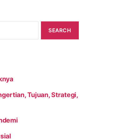
knya
ertian, Tujuan, Strategi,
andemi
sial