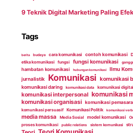
9 Teknik Digital Marketing Paling Efek
Tags
contoh komunikasi
cara komunikasi
D
budaya
berita
fungsi komunikasi
etika komunikasi
fungsi
ganggu
Ilmu Kom
hambatan komunikasi
hubungan komunikasi
Komunikasi
komunikasi b
jurnalistik
komunikasi daring
komunikasi digita
komunikasi data
komunikasi 
komunikasi interpersonal
komunikasi organisasi
komunikasi pemasar
Komunikasi Politik
komunikasi persuasif
komunikasi verb
media massa
model komunikasi
Media Sosial
Or
str
proses komunikasi
public relations
sistem komunikasi
Teori Komunikasi
Teori