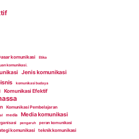
tif
asar komunikasi
Etika
an komunikasi.
unikasi
Jenis komunikasi
isnis
komunikasi budaya
Komunikasi Efektif
l
massa
an
Komunikasi Pembelajaran
Media komunikasi
media
al
ganisasi
peran komunikasi
pengaruh
ategi komunikasi
teknik komunikasi