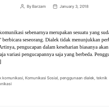
By
Barzam
January 3, 2018
Post
Post
author
date
omunikasi sebenarnya merupakan sesuatu yang sudah
n” berbicara seseorang. Dialek tidak menunjukkan per
. Artinya, pengucapan dalam keseharian biasanya ak
aja variasi pengucapannya saja yang berbeda. Penggu
]
ek komunikasi
,
Komunikasi Sosial
,
penggunaan dialek
,
teknik
nikasi