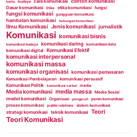
contoh komunikasi
cara komunikasi
budaya
berita
Dasar komunikasi
etika komunikasi
fungsi
Etika
fungsi komunikasi
gangguan komunikasi.
hambatan komunikasi
hubungan komunikasi
Ilmu Komunikasi
Jenis komunikasi
jurnalistik
Komunikasi
komunikasi bisnis
komunikasi daring
komunikasi data
komunikasi budaya
Komunikasi Efektif
komunikasi digital
komunikasi interpersonal
komunikasi massa
komunikasi organisasi
komunikasi pemasaran
Komunikasi Pembelajaran
komunikasi persuasif
Komunikasi Politik
media
komunikasi verbal
media massa
Media komunikasi
Media Sosial
model komunikasi
Organisasi
peran komunikasi
pengaruh
proses komunikasi
public relations
sistem komunikasi
Teori
strategi komunikasi
teknik komunikasi
Teori Komunikasi