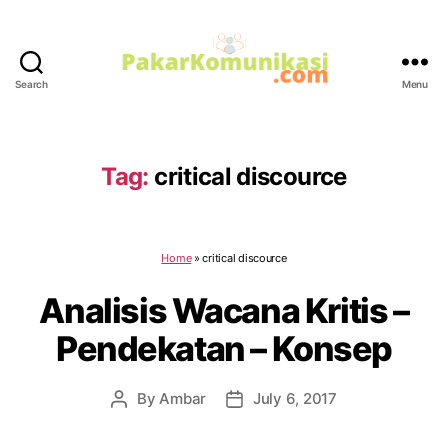
Search
Menu
PakarKomunikasi.com
Tag:
critical discource
Home
»
critical discource
Analisis Wacana Kritis –
Pendekatan – Konsep
By
Ambar
July 6, 2017
Post
Post
author
date