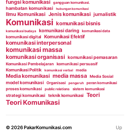
fungsi komunikasi
gangguan komunikasi.
hambatan komunikasi
hubungan komunikasi
Ilmu Komunikasi
Jenis komunikasi
jurnalistik
Komunikasi
komunikasi bisnis
komunikasi daring
komunikasi data
komunikasi budaya
Komunikasi Efektif
komunikasi digital
komunikasi interpersonal
komunikasi massa
komunikasi organisasi
komunikasi pemasaran
Komunikasi Pembelajaran
komunikasi persuasif
Komunikasi Politik
media
komunikasi verbal
media massa
Media komunikasi
Media Sosial
model komunikasi
Organisasi
peran komunikasi
pengaruh
proses komunikasi
public relations
sistem komunikasi
Teori
strategi komunikasi
teknik komunikasi
Teori Komunikasi
© 2026
PakarKomunikasi.com
Up