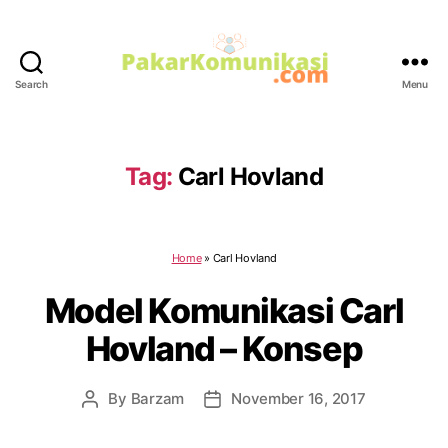
Search
Menu
PakarKomunikasi.com
Tag:
Carl Hovland
Home
»
Carl Hovland
Model Komunikasi Carl
Hovland – Konsep
By
Barzam
November 16, 2017
Post
Post
author
date