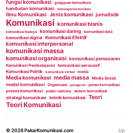
fungsi komunikasi
gangguan komunikasi.
hambatan komunikasi
hubungan komunikasi
Ilmu Komunikasi
Jenis komunikasi
jurnalistik
Komunikasi
komunikasi bisnis
komunikasi daring
komunikasi data
komunikasi budaya
Komunikasi Efektif
komunikasi digital
komunikasi interpersonal
komunikasi massa
komunikasi organisasi
komunikasi pemasaran
Komunikasi Pembelajaran
komunikasi persuasif
Komunikasi Politik
media
komunikasi verbal
media massa
Media komunikasi
Media Sosial
model komunikasi
Organisasi
peran komunikasi
pengaruh
proses komunikasi
public relations
sistem komunikasi
Teori
strategi komunikasi
teknik komunikasi
Teori Komunikasi
© 2026
PakarKomunikasi.com
Up