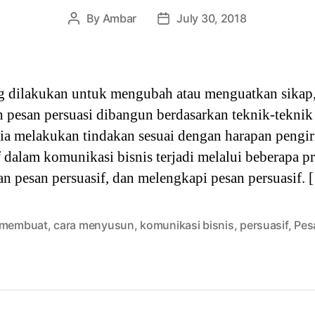
By
Ambar
July 30, 2018
Post
Post
author
date
g dilakukan untuk mengubah atau menguatkan sikap,
h pesan persuasi dibangun berdasarkan teknik-teknik
ia melakukan tindakan sesuai dengan harapan pengir
 dalam komunikasi bisnis terjadi melalui beberapa p
an pesan persuasif, dan melengkapi pesan persuasif. 
 membuat
,
cara menyusun
,
komunikasi bisnis
,
persuasif
,
Pes