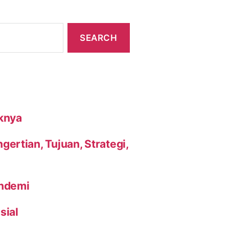
knya
ertian, Tujuan, Strategi,
andemi
sial