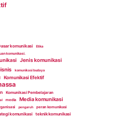
tif
asar komunikasi
Etika
an komunikasi.
unikasi
Jenis komunikasi
isnis
komunikasi budaya
Komunikasi Efektif
l
massa
an
Komunikasi Pembelajaran
Media komunikasi
media
al
ganisasi
peran komunikasi
pengaruh
ategi komunikasi
teknik komunikasi