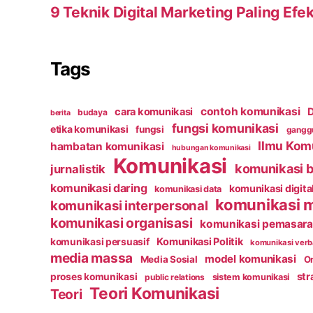
9 Teknik Digital Marketing Paling Efek
Tags
contoh komunikasi
cara komunikasi
D
budaya
berita
fungsi komunikasi
etika komunikasi
fungsi
ganggu
Ilmu Kom
hambatan komunikasi
hubungan komunikasi
Komunikasi
komunikasi b
jurnalistik
komunikasi daring
komunikasi digita
komunikasi data
komunikasi 
komunikasi interpersonal
komunikasi organisasi
komunikasi pemasar
Komunikasi Politik
komunikasi persuasif
komunikasi verb
media massa
model komunikasi
Media Sosial
Or
str
proses komunikasi
public relations
sistem komunikasi
Teori Komunikasi
Teori