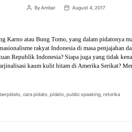
By
Ambar
August 4, 2017
Post
Post
author
date
ung Karno atau Bung Tomo, yang dalam pidatonya m
asionalisme rakyat Indonesia di masa penjajahan 
uan Republik Indonesia? Siapa juga yang tidak kena
jinalisasi kaum kulit hitam di Amerika Serikat? Mere
 berpidato
,
cara pidato
,
pidato
,
public speaking
,
retorika