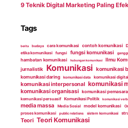
9 Teknik Digital Marketing Paling Efek
Tags
contoh komunikasi
cara komunikasi
D
budaya
berita
fungsi komunikasi
etika komunikasi
fungsi
ganggu
Ilmu Kom
hambatan komunikasi
hubungan komunikasi
Komunikasi
komunikasi b
jurnalistik
komunikasi daring
komunikasi digita
komunikasi data
komunikasi 
komunikasi interpersonal
komunikasi organisasi
komunikasi pemasar
Komunikasi Politik
komunikasi persuasif
komunikasi verb
media massa
model komunikasi
Media Sosial
Or
str
proses komunikasi
public relations
sistem komunikasi
Teori Komunikasi
Teori