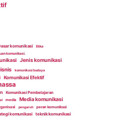
tif
asar komunikasi
Etika
an komunikasi.
unikasi
Jenis komunikasi
isnis
komunikasi budaya
Komunikasi Efektif
l
massa
an
Komunikasi Pembelajaran
Media komunikasi
media
al
ganisasi
peran komunikasi
pengaruh
ategi komunikasi
teknik komunikasi