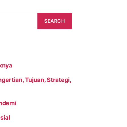
knya
ertian, Tujuan, Strategi,
andemi
sial