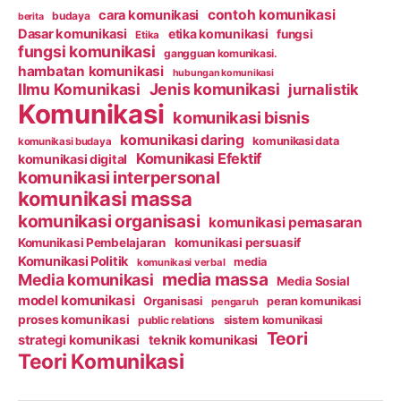
contoh komunikasi
cara komunikasi
budaya
berita
Dasar komunikasi
etika komunikasi
fungsi
Etika
fungsi komunikasi
gangguan komunikasi.
hambatan komunikasi
hubungan komunikasi
Ilmu Komunikasi
Jenis komunikasi
jurnalistik
Komunikasi
komunikasi bisnis
komunikasi daring
komunikasi data
komunikasi budaya
Komunikasi Efektif
komunikasi digital
komunikasi interpersonal
komunikasi massa
komunikasi organisasi
komunikasi pemasaran
Komunikasi Pembelajaran
komunikasi persuasif
Komunikasi Politik
media
komunikasi verbal
media massa
Media komunikasi
Media Sosial
model komunikasi
Organisasi
peran komunikasi
pengaruh
proses komunikasi
public relations
sistem komunikasi
Teori
strategi komunikasi
teknik komunikasi
Teori Komunikasi