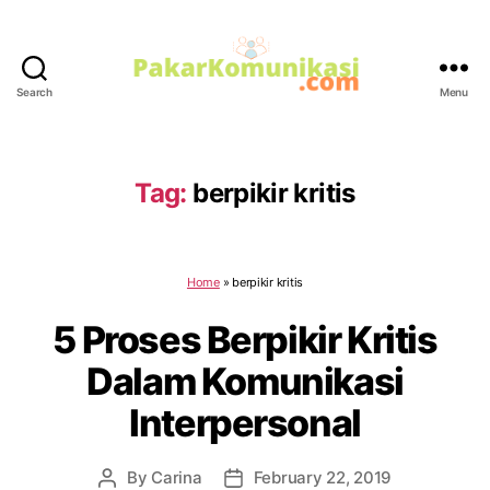
Search
Menu
PakarKomunikasi.com
Tag:
berpikir kritis
Home
»
berpikir kritis
5 Proses Berpikir Kritis
Dalam Komunikasi
Interpersonal
By
Carina
February 22, 2019
Post
Post