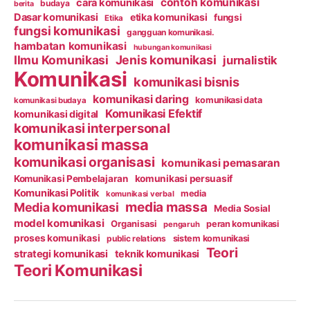
contoh komunikasi
cara komunikasi
budaya
berita
Dasar komunikasi
etika komunikasi
fungsi
Etika
fungsi komunikasi
gangguan komunikasi.
hambatan komunikasi
hubungan komunikasi
Ilmu Komunikasi
Jenis komunikasi
jurnalistik
Komunikasi
komunikasi bisnis
komunikasi daring
komunikasi data
komunikasi budaya
Komunikasi Efektif
komunikasi digital
komunikasi interpersonal
komunikasi massa
komunikasi organisasi
komunikasi pemasaran
Komunikasi Pembelajaran
komunikasi persuasif
Komunikasi Politik
media
komunikasi verbal
media massa
Media komunikasi
Media Sosial
model komunikasi
Organisasi
peran komunikasi
pengaruh
proses komunikasi
public relations
sistem komunikasi
Teori
strategi komunikasi
teknik komunikasi
Teori Komunikasi