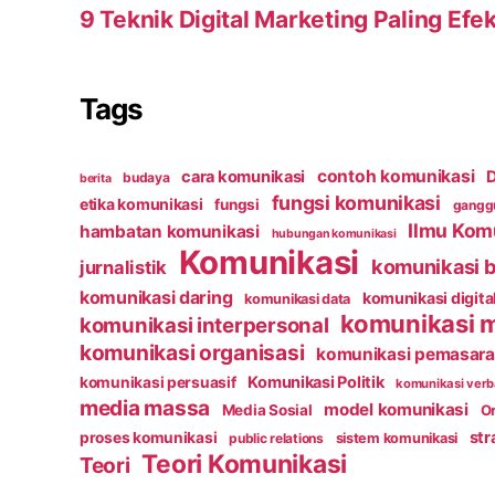
9 Teknik Digital Marketing Paling Efek
Tags
contoh komunikasi
cara komunikasi
D
budaya
berita
fungsi komunikasi
etika komunikasi
fungsi
ganggu
Ilmu Kom
hambatan komunikasi
hubungan komunikasi
Komunikasi
komunikasi b
jurnalistik
komunikasi daring
komunikasi digita
komunikasi data
komunikasi 
komunikasi interpersonal
komunikasi organisasi
komunikasi pemasar
Komunikasi Politik
komunikasi persuasif
komunikasi verb
media massa
model komunikasi
Media Sosial
Or
str
proses komunikasi
public relations
sistem komunikasi
Teori Komunikasi
Teori