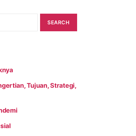
knya
ertian, Tujuan, Strategi,
andemi
sial