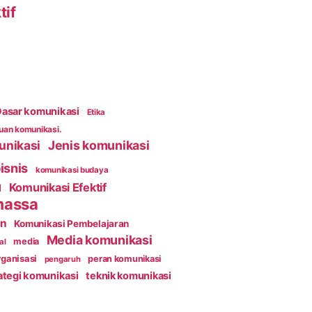
tif
asar komunikasi
Etika
an komunikasi.
unikasi
Jenis komunikasi
isnis
komunikasi budaya
Komunikasi Efektif
l
massa
an
Komunikasi Pembelajaran
Media komunikasi
media
al
ganisasi
peran komunikasi
pengaruh
ategi komunikasi
teknik komunikasi