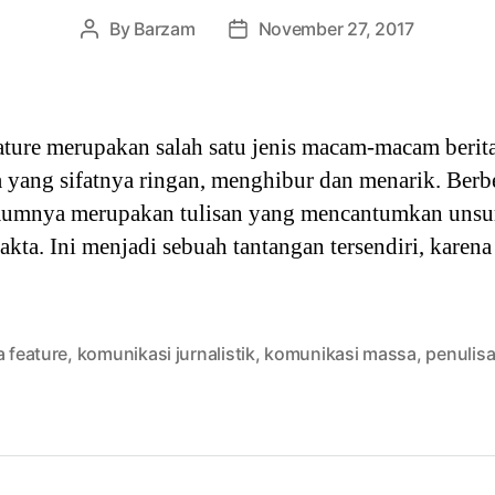
By
Barzam
November 27, 2017
Post
Post
author
date
eature merupakan salah satu jenis macam-macam berit
 yang sifatnya ringan, menghibur dan menarik. Berb
umumnya merupakan tulisan yang mencantumkan unsur
akta. Ini menjadi sebuah tantangan tersendiri, karen
a feature
,
komunikasi jurnalistik
,
komunikasi massa
,
penulisa