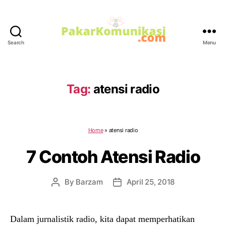
Search
Menu
PakarKomunikasi.com
Tag:
atensi radio
Home
»
atensi radio
7 Contoh Atensi Radio
By
Barzam
April 25, 2018
Post
Post
author
date
Dalam jurnalistik radio, kita dapat memperhatikan