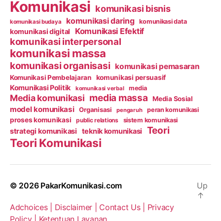
Komunikasi
komunikasi bisnis
komunikasi daring
komunikasi data
komunikasi budaya
Komunikasi Efektif
komunikasi digital
komunikasi interpersonal
komunikasi massa
komunikasi organisasi
komunikasi pemasaran
Komunikasi Pembelajaran
komunikasi persuasif
Komunikasi Politik
media
komunikasi verbal
media massa
Media komunikasi
Media Sosial
model komunikasi
Organisasi
peran komunikasi
pengaruh
proses komunikasi
public relations
sistem komunikasi
Teori
strategi komunikasi
teknik komunikasi
Teori Komunikasi
© 2026
PakarKomunikasi.com
Up
↑
Adchoices |
Disclaimer |
Contact Us |
Privacy
Policy |
Ketentuan Layanan