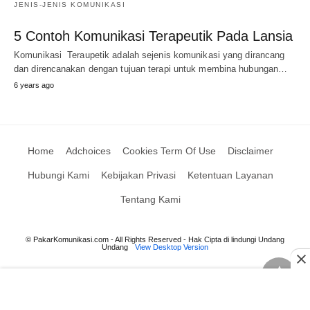
JENIS-JENIS KOMUNIKASI
5 Contoh Komunikasi Terapeutik Pada Lansia
Komunikasi Teraupetik adalah sejenis komunikasi yang dirancang
dan direncanakan dengan tujuan terapi untuk membina hubungan…
6 years ago
Home
Adchoices
Cookies Term Of Use
Disclaimer
Hubungi Kami
Kebijakan Privasi
Ketentuan Layanan
Tentang Kami
© PakarKomunikasi.com - All Rights Reserved - Hak Cipta di lindungi Undang
Undang
View Desktop Version