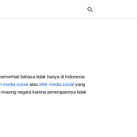
Typ
your
sea
que
and
hit
pemerhati bahasa tidak hanya di Indonesia
ente
h media sosial
atau
efek media sosial
yang
g-masing negara karena penerapannya tidak