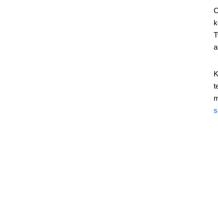
C
k
T
a
K
t
m
s