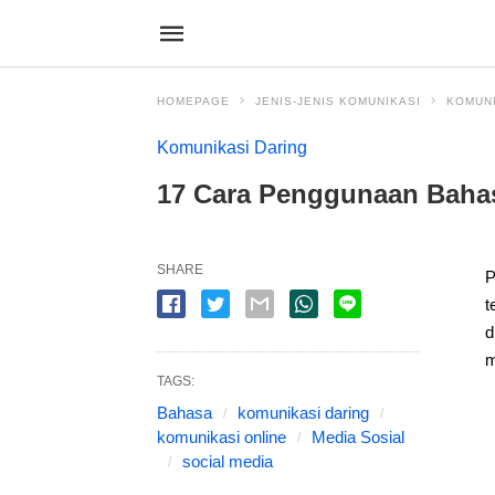
HOMEPAGE
JENIS-JENIS KOMUNIKASI
KOMUNI
Komunikasi Daring
17 Cara Penggunaan Bahas
SHARE
P
t
d
m
TAGS:
Bahasa
komunikasi daring
komunikasi online
Media Sosial
social media