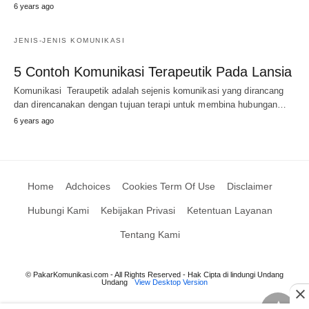
6 years ago
JENIS-JENIS KOMUNIKASI
5 Contoh Komunikasi Terapeutik Pada Lansia
Komunikasi Teraupetik adalah sejenis komunikasi yang dirancang
dan direncanakan dengan tujuan terapi untuk membina hubungan…
6 years ago
Home
Adchoices
Cookies Term Of Use
Disclaimer
Hubungi Kami
Kebijakan Privasi
Ketentuan Layanan
Tentang Kami
© PakarKomunikasi.com - All Rights Reserved - Hak Cipta di lindungi Undang
Undang
View Desktop Version